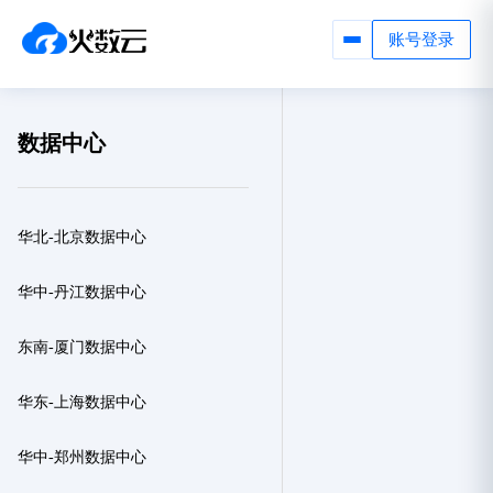
账号登录
数据中心
华北-北京数据中心
华中-丹江数据中心
东南-厦门数据中心
华东-上海数据中心
华中-郑州数据中心