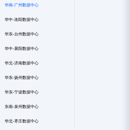
华南-广州数据中心
华中-洛阳数据中心
华东-台州数据中心
华中-襄阳数据中心
华北-济南数据中心
华东-扬州数据中心
华东-宁波数据中心
东南-泉州数据中心
华北-枣庄数据中心