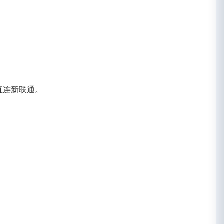
缆直连新联通。