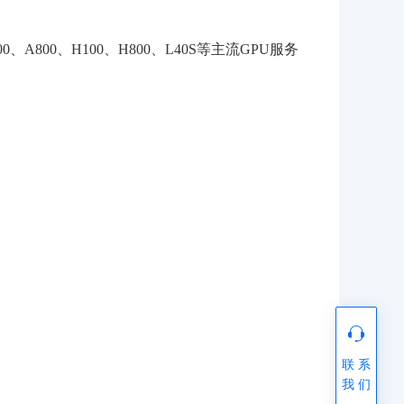
、A800、H100、H800、L40S等主流GPU服务
联 系
我 们