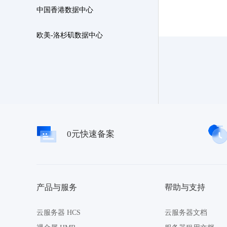
中国香港数据中心
欧美-洛杉矶数据中心
0元快速备案
产品与服务
帮助与支持
云服务器 HCS
云服务器文档