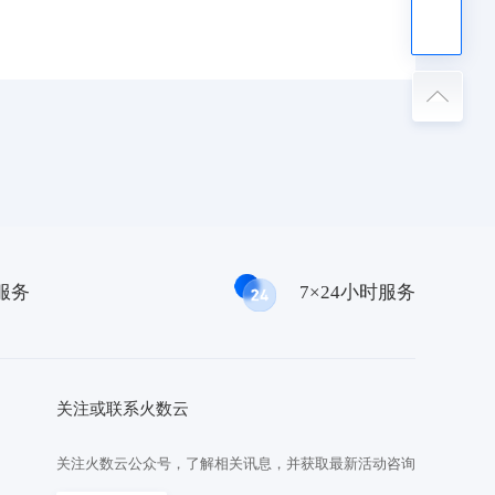
服务
7×24小时服务
关注或联系火数云
关注火数云公众号，了解相关讯息，并获取最新活动咨询