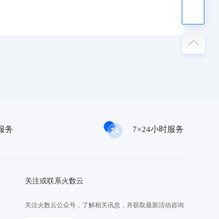
服务
7×24小时服务
关注或联系火数云
关注火数云公众号，了解相关讯息，并获取最新活动咨询