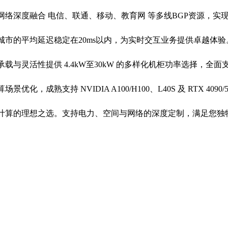
网络深度融合 电信、联通、移动、教育网 等多线BGP资源，
城市的平均延迟稳定在20ms以内，为实时交互业务提供卓越体验
承载与灵活性提供 4.4kW至30kW 的多样化机柜功率选择，全
景优化，成熟支持 NVIDIA A100/H100、L40S 及 RTX 4
计算的理想之选。支持电力、空间与网络的深度定制，满足您独