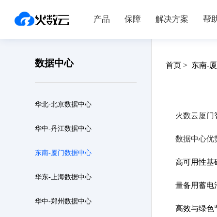
产品
保障
解决方案
帮
数据中心
首页 > 东南
华北-北京数据中心
火数云厦门
华中-丹江数据中心
数据中心优
东南-厦门数据中心
高可用性基础
华东-上海数据中心
量备用蓄电
华中-郑州数据中心
高效与绿色