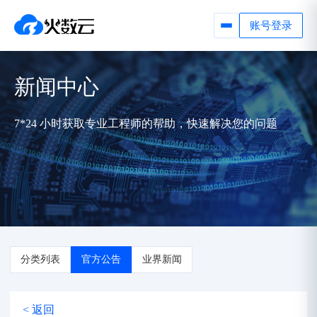
账号登录
新闻中心
7*24 小时获取专业工程师的帮助，快速解决您的问题
分类列表
官方公告
业界新闻
< 返回