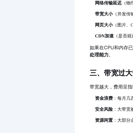
网络传输延迟
（物
带宽大小
（并发传
网页大小
（图片、C
CDN加速
（是否就
如果在CPU和内存
处理能力
。
三、带宽过大
带宽越大，费用呈指
资金浪费
：每月几
安全风险
：大带宽
资源闲置
：大部分