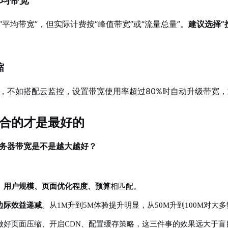
 平均带宽
平均带宽”，但实际计费按“峰值带宽”或“流量总量”。
建议选择“
缩
，不如搭配云监控，设置带宽使用率超过80%时自动升级带宽，
合的才是最好的
务器带宽是不是越大越好？
、用户规模、页面优化程度、预算
相匹配。
边际效益递减
。从1M升到5M体验提升明显，从50M升到100M对
做好页面压缩、开启CDN、配置缓存策略，这三件事的效果远大于盲