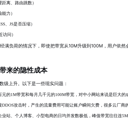
理距离、路由跳数）
输能力）
SS、JS是否压缩）
近访问）
已经满负荷的情况下，即使把带宽从10M升级到100M，用户依
带来的隐性成本
数级上升。以下是一些现实问题：
百元的1M带宽和每月几千元的100M带宽，对中小网站来说是巨大的
被DDOS攻击时，产生的流量费用可能让账户瞬间欠费，很多云厂商
企业站、个人博客、小型电商的日均并发数极低，峰值带宽往往连5