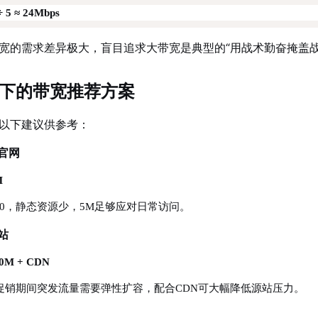
÷ 5 ≈ 24Mbps
宽的需求差异极大，盲目追求大带宽是典型的“用战术勤奋掩盖战
下的带宽推荐方案
以下建议供参考：
业官网
M
1000，静态资源少，5M足够应对日常访问。
站
20M + CDN
促销期间突发流量需要弹性扩容，配合CDN可大幅降低源站压力。