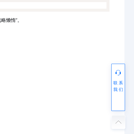
略懒惰”。
联 系
我 们