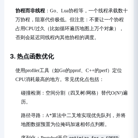
协程而非线程
：Go、Lua协程等，一个线程承载数十
万协程，阻塞代价极低。但注意：不要让一个协程
占用CPU过久（比如循环遍历地图上万个对象），
否则会延迟同线程内其他协程的调度。
3. 热点函数优化
使用profiler工具（如Go的pprof、C++的perf）定位
CPU消耗最高的地方。常见优化点包括：
碰撞检测：空间分割（四叉树/网格）替代O(N²)遍
历。
路径寻路：A*算法中二叉堆实现优先队列，并将
地图数据预置为位掩码加速相邻点判断。
序列化：Protobuf开启
，