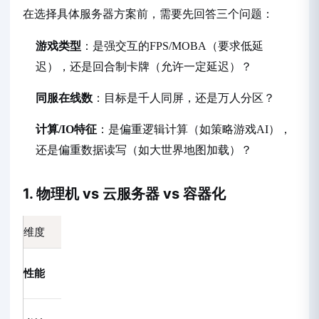
在选择具体服务器方案前，需要先回答三个问题：
游戏类型
：是强交互的FPS/MOBA（要求低延
迟），还是回合制卡牌（允许一定延迟）？
同服在线数
：目标是千人同屏，还是万人分区？
计算/IO特征
：是偏重逻辑计算（如策略游戏AI），
还是偏重数据读写（如大世界地图加载）？
1. 物理机 vs 云服务器 vs 容器化
维度
物理机
云服务器（ECS）
容
最优，无虚拟
中等，有超分复用
性能
化损耗
可能
差，扩容周期