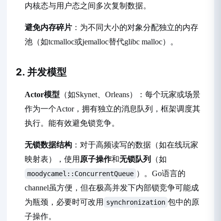
内核态与用户态之间多次复制数据。
避免内存碎片
：为不同大小的对象分配独立的内存
池（如tcmalloc或jemalloc替代glibc malloc）。
2. 并发模型
Actor模型
（如Skynet、Orleans）：每个玩家或场景
作为一个Actor，拥有独立的消息队列，框架调度其
执行。能有效避免锁竞争。
无锁数据结构
：对于高频读写的数据（如在线玩家
映射表），使用
原子操作
和
无锁队列
（如
）。Go语言的
moodycamel::ConcurrentQueue
channel虽方便，但在极高并发下内部锁竞争可能成
为瓶颈，必要时可改用
包中的原
synchronization
子操作。