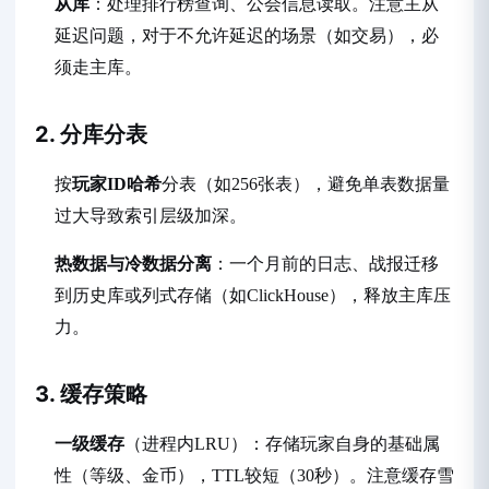
从库
：处理排行榜查询、公会信息读取。注意主从
延迟问题，对于不允许延迟的场景（如交易），必
须走主库。
2. 分库分表
按
玩家ID哈希
分表（如256张表），避免单表数据量
过大导致索引层级加深。
热数据与冷数据分离
：一个月前的日志、战报迁移
到历史库或列式存储（如ClickHouse），释放主库压
力。
3. 缓存策略
一级缓存
（进程内LRU）：存储玩家自身的基础属
性（等级、金币），TTL较短（30秒）。注意缓存雪