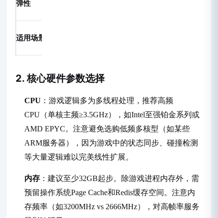
弹性
优，分钟级开通
长
大型MMO、核
适用场景
大多数手游、页游
心战斗服
2. 核心硬件参数选择
CPU
：游戏逻辑多为多线程处理，推荐高频
CPU（单核主频≥3.5GHz），如Intel至强铂金系列或
AMD EPYC。注意避免选购低频多核型（如某些
ARM服务器），因为游戏中的状态同步、碰撞检测
等大量逻辑难以完美线性扩展。
内存
：建议至少32GB起步。除游戏进程内存外，需
预留操作系统Page Cache和Redis缓存空间。注意内
存频率（如3200MHz vs 2666MHz），对高帧率服务