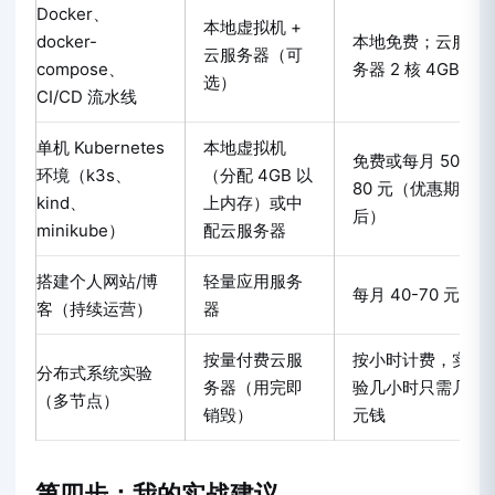
Docker、
本地虚拟机 +
docker-
本地免费；云服
云服务器（可
compose、
务器 2 核 4GB
选）
CI/CD 流水线
单机 Kubernetes
本地虚拟机
免费或每月 50-
环境（k3s、
（分配 4GB 以
80 元（优惠期
kind、
上内存）或中
后）
minikube）
配云服务器
搭建个人网站/博
轻量应用服务
每月 40-70 元
客（持续运营）
器
按量付费云服
按小时计费，实
分布式系统实验
务器（用完即
验几小时只需几
（多节点）
销毁）
元钱
第四步：我的实战建议