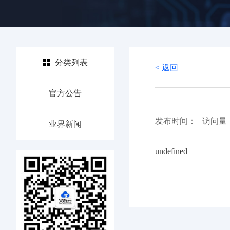
分类列表
< 返回
官方公告
发布时间： 访问量
业界新闻
undefined