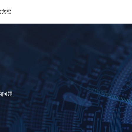
助文档
的问题