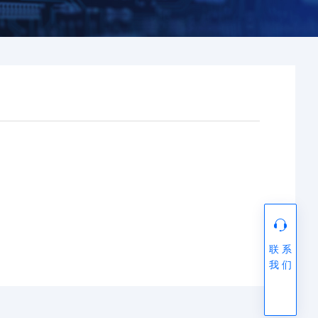
联 系
我 们